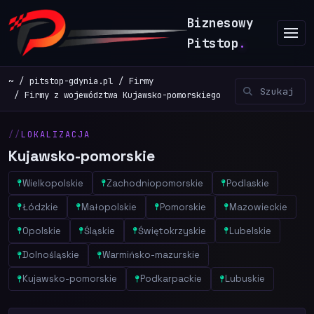
Biznesowy
Pitstop
.
~
pitstop-gdynia.pl
Firmy
Firmy z województwa Kujawsko-pomorskiego
LOKALIZACJA
Kujawsko-pomorskie
Wielkopolskie
Zachodniopomorskie
Podlaskie
Łódzkie
Małopolskie
Pomorskie
Mazowieckie
Opolskie
Śląskie
Świętokrzyskie
Lubelskie
Dolnośląskie
Warmińsko-mazurskie
Kujawsko-pomorskie
Podkarpackie
Lubuskie