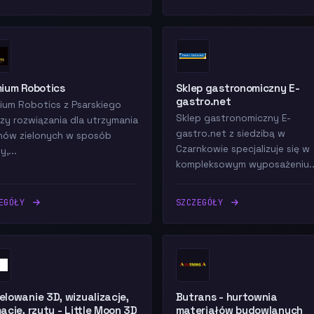
ium Robotics
Sklep gastronomiczny E-
gastro.net
ium Robotics z Psarskiego
Sklep gastronomiczny E-
zy rozwiązania dla utrzymania
gastro.net z siedzibą w
nów zielonych w sposób
Czarnkowie specjalizuje się w
,...
kompleksowym wyposażeniu..
ZEGÓŁY
SZCZEGÓŁY
lowanie 3D, wizualizacje,
Butrans - hurtownia
acje, rzuty - Little Moon 3D
materiałów budowlanych