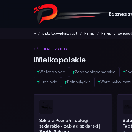
Bizneso
~
pitstop-gdynia.pl
Firmy
Firmy z wojewó
LOKALIZACJA
Wielkopolskie
Wielkopolskie
Zachodniopomorskie
Pod
Lubelskie
Dolnośląskie
Warmińsko-mazu
Szklarz Poznań - usługi
Sal
szklarskie - zakład szklarski |
Fac
Szybki Szklarz