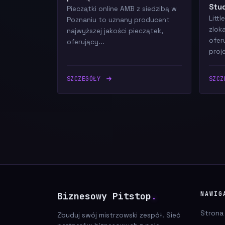
Stud
Pieczątki online AMB z siedzibą w
Litt
Poznaniu to uznany producent
zlok
najwyższej jakości pieczątek,
ofer
oferujący...
proj
SZCZEGÓŁY
SZC
Biznesowy Pitstop
.
NAWIG
Strona
Zbuduj swój mistrzowski zespół. Sieć