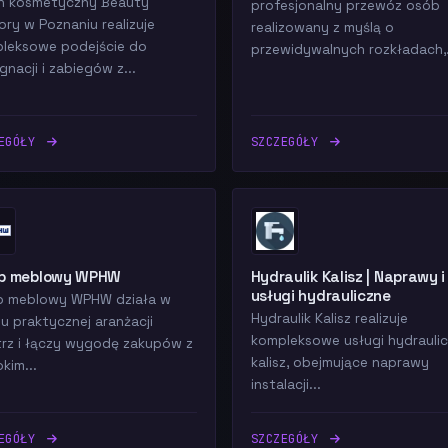
n kosmetyczny Beauty
profesjonalny przewóz osób
ory w Poznaniu realizuje
realizowany z myślą o
leksowe podejście do
przewidywalnych rozkładach,.
gnacji i zabiegów z...
ZEGÓŁY
SZCZEGÓŁY
ep meblowy WPHW
Hydraulik Kalisz | Naprawy i
usługi hydrauliczne
p meblowy WPHW działa w
Hydraulik Kalisz realizuje
u praktycznej aranżacji
kompleksowe usługi hydrauli
rz i łączy wygodę zakupów z
kalisz, obejmujące naprawy
kim...
instalacji...
ZEGÓŁY
SZCZEGÓŁY