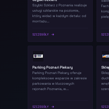
Salo
Szybki Szklarz z Poznania realizuje
Fact
usługi szklarskie na poziomie,
komp
który widać w każdym detalu: od
pielę
montażu...
SZCZEGÓŁY
SZC
Parking Poznań Piekary
Skl
Parking Poznań Piekary oferuje
Skle
kompleksowe wsparcie w zakresie
duch
parkowania w kluczowych
wnęt
rejonach Poznania, w...
szero
SZCZEGÓŁY
SZC