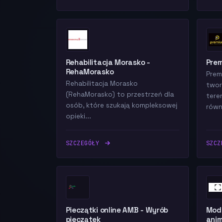
Rehabilitacja Morasko -
Prem
RehaMorasko
Prem
Rehabilitacja Morasko
twor
(RehaMorasko) to przestrzeń dla
tere
osób, które szukają kompleksowej
równy
opieki...
SZCZEGÓŁY
SZC
Pieczątki online AMB - Wyrób
Mode
pieczątek
anim