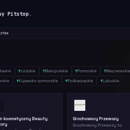
wy Pitstop
.
dztwa
laskie
Łódzkie
Małopolskie
Pomorskie
Mazowiecki
rskie
Kujawsko-pomorskie
Podkarpackie
Lubuskie
on kosmetyczny Beauty
Grochowscy Przewozy
tory
Grochowscy Przewozy to