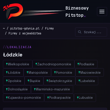
Biznesowy
Pitstop
.
~
pitstop-gdynia.pl
Firmy
Firmy z województwa
LOKALIZACJA
Łódzkie
Wielkopolskie
Zachodniopomorskie
Podlaskie
Łódzkie
Małopolskie
Pomorskie
Mazowieckie
Opolskie
Śląskie
Świętokrzyskie
Lubelskie
Dolnośląskie
Warmińsko-mazurskie
Kujawsko-pomorskie
Podkarpackie
Lubuskie