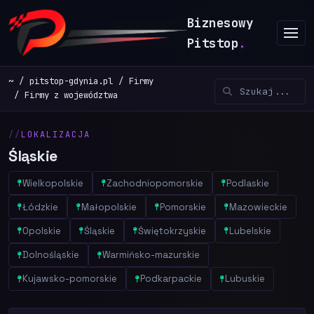
Biznesowy
Pitstop
.
~
pitstop-gdynia.pl
Firmy
Firmy z województwa
LOKALIZACJA
Śląskie
Wielkopolskie
Zachodniopomorskie
Podlaskie
Łódzkie
Małopolskie
Pomorskie
Mazowieckie
Opolskie
Śląskie
Świętokrzyskie
Lubelskie
Dolnośląskie
Warmińsko-mazurskie
Kujawsko-pomorskie
Podkarpackie
Lubuskie