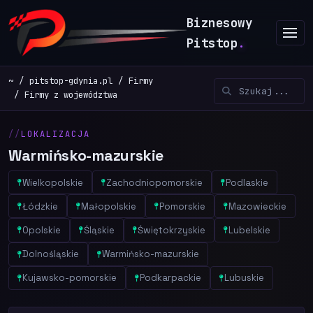
Biznesowy
Pitstop
.
~
pitstop-gdynia.pl
Firmy
Firmy z województwa
LOKALIZACJA
Warmińsko-mazurskie
Wielkopolskie
Zachodniopomorskie
Podlaskie
Łódzkie
Małopolskie
Pomorskie
Mazowieckie
Opolskie
Śląskie
Świętokrzyskie
Lubelskie
Dolnośląskie
Warmińsko-mazurskie
Kujawsko-pomorskie
Podkarpackie
Lubuskie