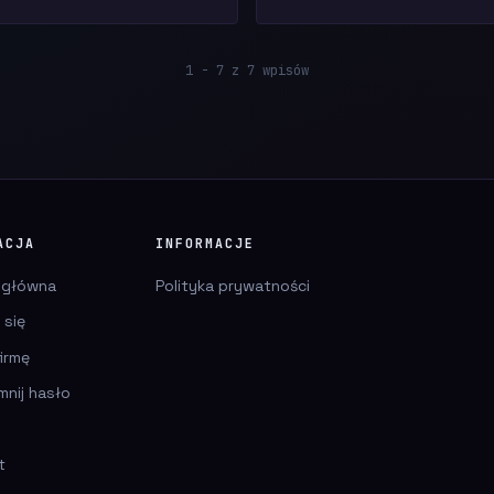
1 - 7 z 7 wpisów
ACJA
INFORMACJE
 główna
Polityka prywatności
 się
irmę
mnij hasło
t