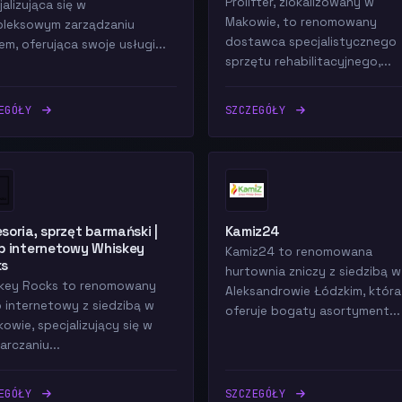
Prolifter, zlokalizowany w
alizująca się w
Makowie, to renomowany
leksowym zarządzaniu
dostawca specjalistycznego
em, oferująca swoje usługi...
sprzętu rehabilitacyjnego,...
ZEGÓŁY
SZCZEGÓŁY
soria, sprzęt barmański |
Kamiz24
p internetowy Whiskey
Kamiz24 to renomowana
ks
hurtownia zniczy z siedzibą w
key Rocks to renomowany
Aleksandrowie Łódzkim, która
p internetowy z siedzibą w
oferuje bogaty asortyment...
kowie, specjalizujący się w
arczaniu...
ZEGÓŁY
SZCZEGÓŁY