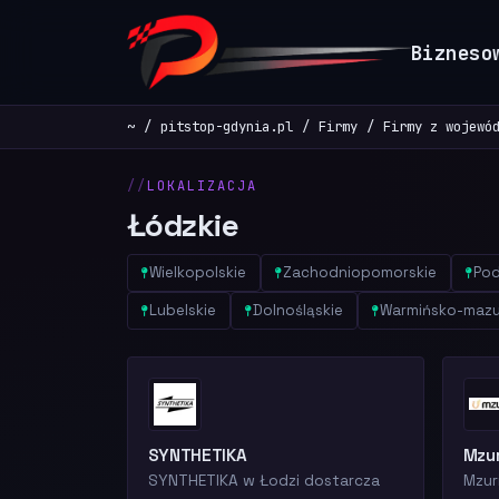
Bizneso
~
pitstop-gdynia.pl
Firmy
Firmy z wojewó
LOKALIZACJA
Łódzkie
Wielkopolskie
Zachodniopomorskie
Pod
Lubelskie
Dolnośląskie
Warmińsko-mazu
SYNTHETIKA
Mzur
SYNTHETIKA w Łodzi dostarcza
Mzur