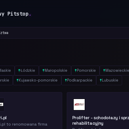
wy Pitstop
.
dztwa
laskie
Łódzkie
Małopolskie
Pomorskie
Mazowiecki
rskie
Kujawsko-pomorskie
Podkarpackie
Lubuskie
i.pl
Prolifter - schodołazy i spr
rehabilitacyjny
i.pl to renomowana firma