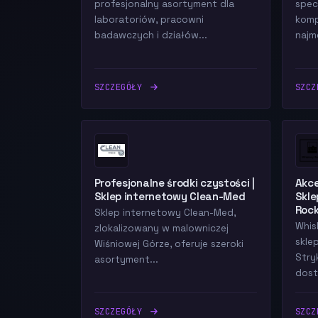
profesjonalny asortyment dla
specj
laboratoriów, pracowni
komp
badawczych i działów...
najm
SZCZEGÓŁY
SZC
Profesjonalne środki czystości |
Akce
Sklep internetowy Clean-Med
Skle
Roc
Sklep internetowy Clean-Med,
Whis
zlokalizowany w malowniczej
skle
Wiśniowej Górze, oferuje szeroki
Stry
asortyment...
dost
SZCZEGÓŁY
SZC