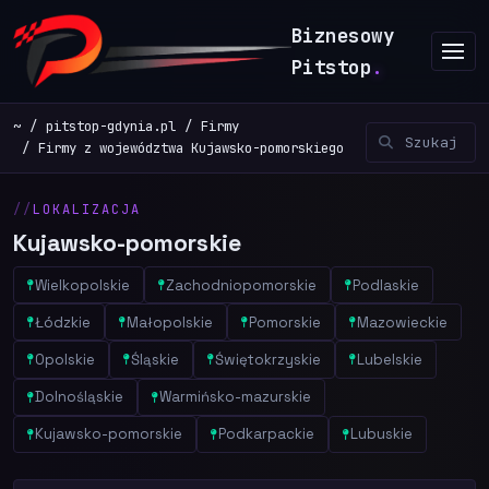
Biznesowy
Pitstop
.
~
pitstop-gdynia.pl
Firmy
Firmy z województwa Kujawsko-pomorskiego
LOKALIZACJA
Kujawsko-pomorskie
Wielkopolskie
Zachodniopomorskie
Podlaskie
Łódzkie
Małopolskie
Pomorskie
Mazowieckie
Opolskie
Śląskie
Świętokrzyskie
Lubelskie
Dolnośląskie
Warmińsko-mazurskie
Kujawsko-pomorskie
Podkarpackie
Lubuskie