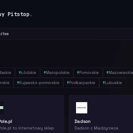
wy Pitstop
.
dztwa
laskie
Łódzkie
Małopolskie
Pomorskie
Mazowiecki
rskie
Kujawsko-pomorskie
Podkarpackie
Lubuskie
ole.pl
Dadson
ole.pl to internetowy sklep
Dadson z Międzyrzeca