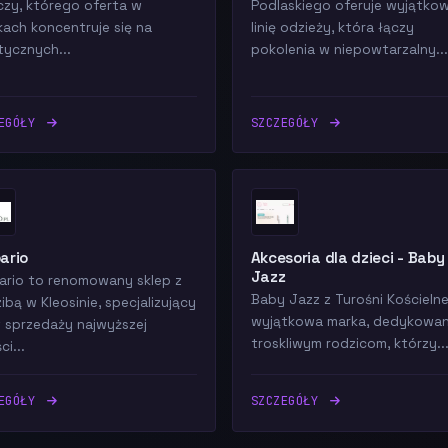
iczy, którego oferta w
Podlaskiego oferuje wyjątko
ach koncentruje się na
linię odzieży, która łączy
tycznych...
pokolenia w niepowtarzalny...
ZEGÓŁY
SZCZEGÓŁY
ario
Akcesoria dla dzieci - Baby
Jazz
ario to renomowany sklep z
Baby Jazz z Turośni Kościelne
ibą w Kleosinie, specjalizujący
wyjątkowa marka, dedykowa
w sprzedaży najwyższej
troskliwym rodzicom, którzy..
ci...
ZEGÓŁY
SZCZEGÓŁY