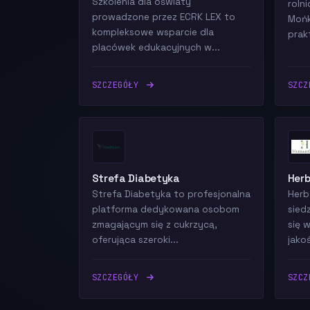
Szkolenia dla oświaty
roln
prowadzone przez ECRK LEX to
Mońk
kompleksowe wsparcie dla
prak
placówek edukacyjnych w...
SZCZEGÓŁY
SZC
Strefa Diabetyka
Herb
Strefa Diabetyka to profesjonalna
Herb
platforma dedykowana osobom
siedz
zmagającym się z cukrzycą,
się 
oferująca szeroki...
jakoś
SZCZEGÓŁY
SZC