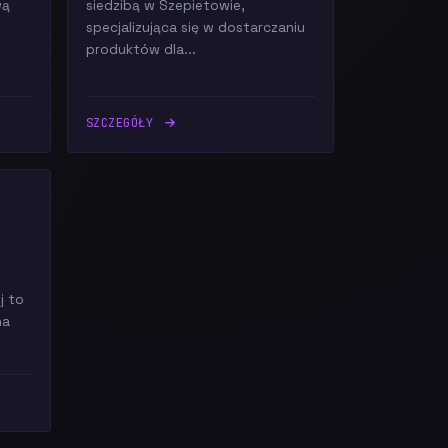
wą
siedzibą w Szepietowie,
specjalizująca się w dostarczaniu
produktów dla...
SZCZEGÓŁY
j to
na
.