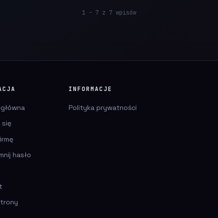
1 - 7 z 7 wpisów
ACJA
INFORMACJE
 główna
Polityka prywatności
 się
irmę
mnij hasło
t
trony