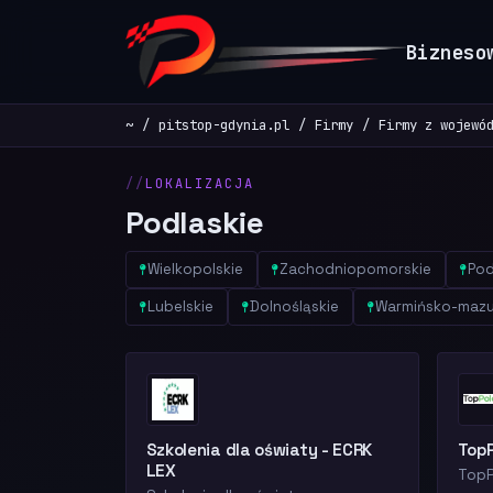
Bizneso
~
pitstop-gdynia.pl
Firmy
Firmy z wojewó
LOKALIZACJA
Podlaskie
Wielkopolskie
Zachodniopomorskie
Pod
Lubelskie
Dolnośląskie
Warmińsko-mazu
Szkolenia dla oświaty - ECRK
TopP
LEX
TopP