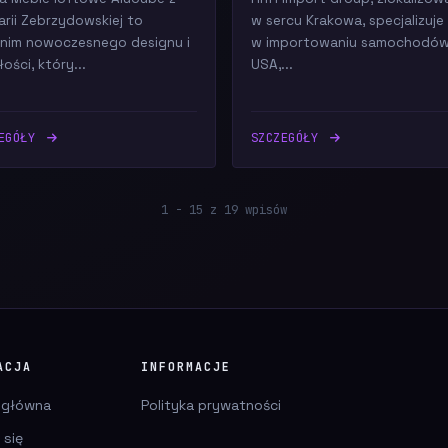
arii Zebrzydowskiej to
w sercu Krakowa, specjalizuje 
nim nowoczesnego designu i
w importowaniu samochodów
ości, który...
USA,...
ZEGÓŁY
SZCZEGÓŁY
1 - 15 z 19 wpisów
ACJA
INFORMACJE
 główna
Polityka prywatności
 się