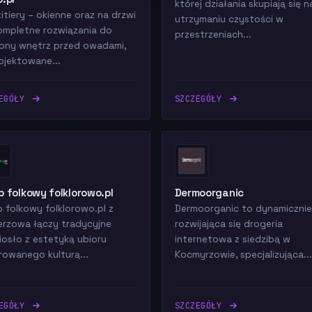
której działania skupiają się n
itiery – okienne oraz na drzwi
utrzymaniu czystości w
ompletne rozwiązania do
przestrzeniach...
ony wnętrz przed owadami,
ojektowane...
ZEGÓŁY
SZCZEGÓŁY
p folkowy folklorowo.pl
Dermoorganic
p folkowy folklorowo.pl z
Dermoorganic to dynamicznie
erzowa łączy tradycyjne
rozwijająca się drogeria
iosło z estetyką ubioru
internetowa z siedzibą w
irowanego kulturą...
Kocmyrzowie, specjalizująca...
ZEGÓŁY
SZCZEGÓŁY