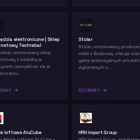
ędzia elektroniczne | Sklep
Stolar
rnetowy Techrebal
Stolar, renomowany produce
rebal, renomowany sklep
mebli z Budzowa, oferuje sze
rnetowy z siedzibą w
gamę ekskluzywnych produk
ycach, specjalizuje się w
wykonanych z...
arczaniu...
ZEGÓŁY
SZCZEGÓŁY
e loftowe AluCube
HRH Import Group
a Meble loftowe AluCube z
HRH Import Group, zlokalizow