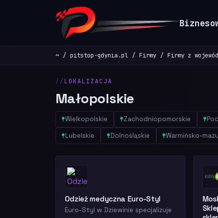
Bizneso
~
pitstop-gdynia.pl
Firmy
Firmy z wojewó
LOKALIZACJA
Małopolskie
Wielkopolskie
Zachodniopomorskie
Pod
Lubelskie
Dolnośląskie
Warmińsko-mazu
Odzież medyczna Euro-Styl
Mosk
Skle
Euro-Styl w Dziewinie specjalizuje
skle