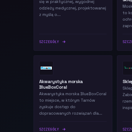
się w praktycznej, wygodnej
Mosk
odzieży medycznej, projektowanej
to k
z myślą o...
ochr
zapr
SZCZEGÓŁY
SZC
Akwarystyka morska
Skle
BlueBoxCoral
Skle
Akwarystyka morska BlueBoxCoral
Zabi
to miejsce, w którym Tarnów
rzem
zyskuje dostęp do
insp
dopracowanych rozwiązań dla...
SZCZEGÓŁY
SZC