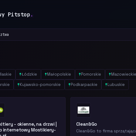
wy Pitstop
.
dztwa
laskie
Łódzkie
Małopolskie
Pomorskie
Mazowiecki
rskie
Kujawsko-pomorskie
Podkarpackie
Lubuskie
itiery - okienne, na drzwi |
Clean&Go
p internetowy Mostikiery-
Clean&Go to firma sprzątając
p.pl