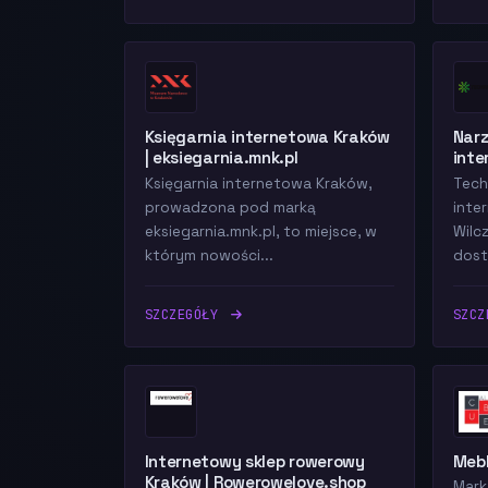
Księgarnia internetowa Kraków
Narz
| eksiegarnia.mnk.pl
inte
Księgarnia internetowa Kraków,
Tech
prowadzona pod marką
inte
eksiegarnia.mnk.pl, to miejsce, w
Wilcz
którym nowości...
dost
SZCZEGÓŁY
SZC
Internetowy sklep rowerowy
Mebl
Kraków | Rowerowelove.shop
Mark