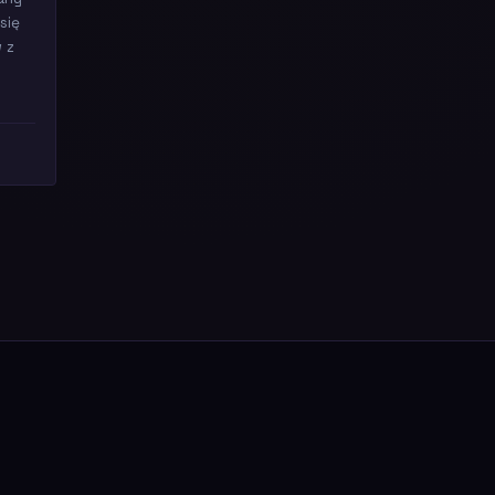
się
 z