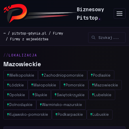
Biznesowy
Pitstop
.
~
pitstop-gdynia.pl
Firmy
Firmy z województwa
LOKALIZACJA
Mazowieckie
Wielkopolskie
Zachodniopomorskie
Podlaskie
Łódzkie
Małopolskie
Pomorskie
Mazowieckie
Opolskie
Śląskie
Świętokrzyskie
Lubelskie
Dolnośląskie
Warmińsko-mazurskie
Kujawsko-pomorskie
Podkarpackie
Lubuskie