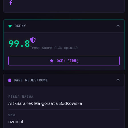
OCENY
99.8
Trust Score (136 opinii)
OCEŃ FIRMĘ
DANE REJESTROWE
PEŁNA NAZWA
Art-Baranek Małgorzata Bądkowska
WWW
czec.pl