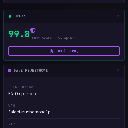
OCENY
99.8
Trust Score (153 opinii)
OCEŃ FIRMĘ
DANE REJESTROWE
PEŁNA NAZWA
FALO sp. z o.o.
WWW
falonieruchomosci.pl
NIP