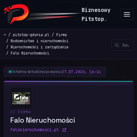
Biznesowy
Pitstop
.
~
pitstop-gdynia.pl
Firmy
Budownictwo i nieruchomości
Nieruchomości i zarządzanie
Falo Nieruchomości
27.07.2026, 16:14
Ostatnia aktualizacja wpisu:
// FIRMA
Falo Nieruchomości
falonieruchomosci.pl