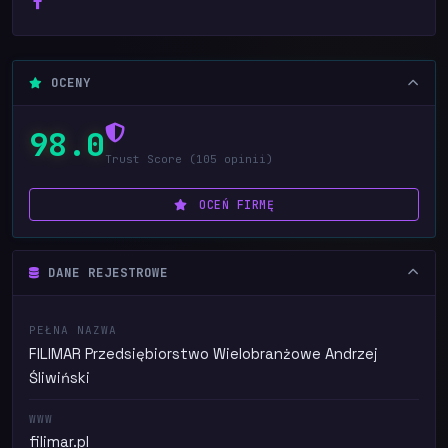
OCENY
98.0
Trust Score (105 opinii)
OCEŃ FIRMĘ
DANE REJESTROWE
PEŁNA NAZWA
FILIMAR Przedsiębiorstwo Wielobranżowe Andrzej
Śliwiński
WWW
filimar.pl