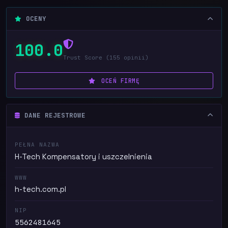
OCENY
100.0
Trust Score (155 opinii)
OCEŃ FIRMĘ
DANE REJESTROWE
PEŁNA NAZWA
H-Tech Kompensatory i uszczelnienia
WWW
h-tech.com.pl
NIP
5562481645