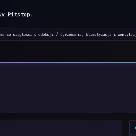
wy Pitstop
.
ymanie ciągłości produkcji
Ogrzewanie, klimatyzacja i wentylac