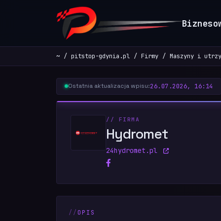
Bizneso
~
pitstop-gdynia.pl
Firmy
Maszyny i utrz
26.07.2026, 16:14
Ostatnia aktualizacja wpisu:
// FIRMA
Hydromet
24hydromet.pl
OPIS