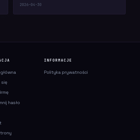
2026-04-30
ACJA
INFORMACJE
 główna
Polityka prywatności
 się
irmę
mnij hasło
t
trony