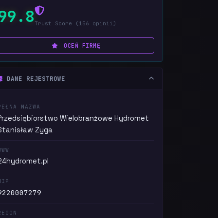
99.8
Trust Score (156 opinii)
OCEŃ FIRMĘ
DANE REJESTROWE
PEŁNA NAZWA
Przedsiębiorstwo Wielobranżowe Hydromet
Stanisław Zyga
WWW
24hydromet.pl
NIP
9220007279
REGON