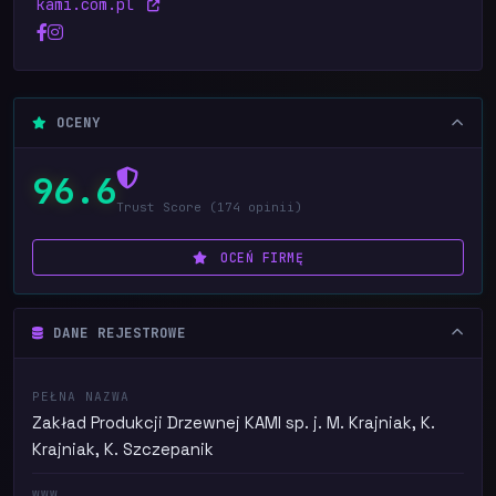
kami.com.pl
OCENY
96.6
Trust Score (174 opinii)
OCEŃ FIRMĘ
DANE REJESTROWE
PEŁNA NAZWA
Zakład Produkcji Drzewnej KAMI sp. j. M. Krajniak, K.
Krajniak, K. Szczepanik
WWW