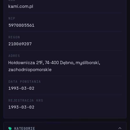
kami.com.pl
NIP
5970005561
REGON
210069207
ADRES
Hołdownicza 21F, 74-400 Dębno, myśliborski,
zachodniopomorskie
DATA POWSTANIA
1993-03-02
REJESTRACJA KRS
1993-03-02
KATEGORIE