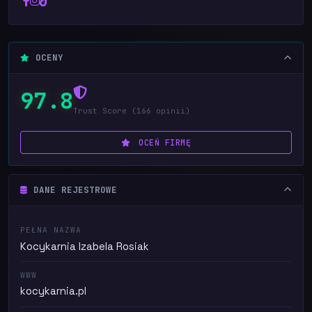
OCENY
97.8
Trust Score (166 opinii)
OCEŃ FIRMĘ
DANE REJESTROWE
PEŁNA NAZWA
Kocykarnia Izabela Rosiak
WWW
kocykarnia.pl