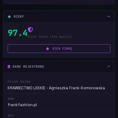
OCENY
97.4
Trust Score (186 opinii)
OCEŃ FIRMĘ
DANE REJESTROWE
PEŁNA NAZWA
KRAWIECTWO LEKKIE - Agnieszka Frank-Komorowska
WWW
frankfashion.pl
NIP