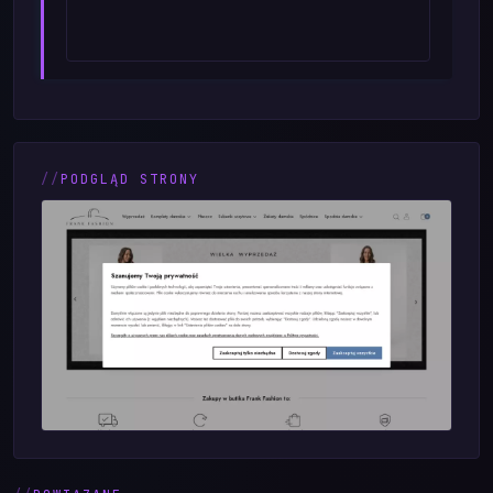
PODGLĄD STRONY