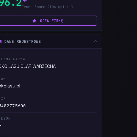
96.2
Trust Score (106 opinii)
OCEŃ FIRMĘ
DANE REJESTROWE
PEŁNA NAZWA
OKO LASU OLAF WARZECHA
WWW
okolasu.pl
NIP
5482775600
REGON
—