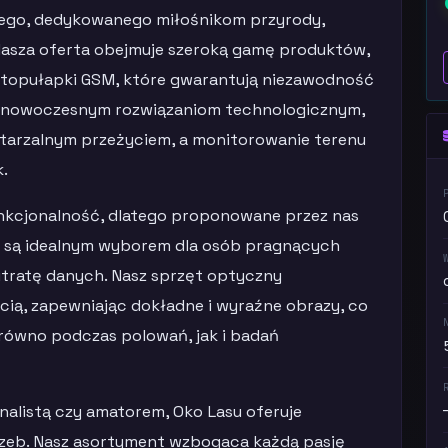
go, dedykowanego miłośnikom przyrody,
Nasza oferta obejmuje szeroką gamę produktów,
fotopułapki GSM, które gwarantują niezawodność
ki nowoczesnym rozwiązaniom technologicznym,
wtarzalnym przeżyciem, a monitorowanie terenu
k.
funkcjonalność, dlatego proponowane przez nas
e są idealnym wyborem dla osób pragnących
utratę danych. Nasz sprzęt optyczny
cią, zapewniając dokładne i wyraźne obrazy, co
równo podczas polowań, jak i badań
onalistą czy amatorem, Oko Lasu oferuje
zeb. Nasz asortyment wzbogaca każdą pasję