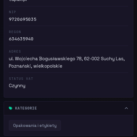
NIP
9720695035
REGON
634635940
ADRES
ul. Wojciecha Bogusławskiego 78, 62-002 Suchy Las,
Poznański, wielkopolskie
STATUS VAT
Czynny
KATEGORIE
Opakowania i etykiety