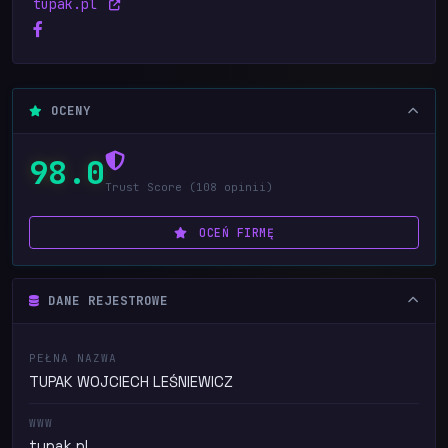
tupak.pl
OCENY
98.0
Trust Score (108 opinii)
OCEŃ FIRMĘ
DANE REJESTROWE
PEŁNA NAZWA
TUPAK WOJCIECH LEŚNIEWICZ
WWW
tupak.pl