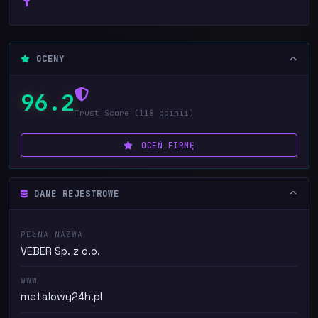
OCENY
96.2
Trust Score (118 opinii)
OCEŃ FIRMĘ
DANE REJESTROWE
PEŁNA NAZWA
VEBER Sp. z o.o.
WWW
metalowy24h.pl