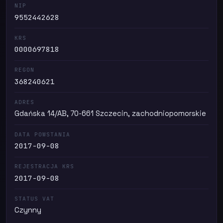
NIP
9552442628
KRS
0000697818
REGON
368240621
ADRES
Gdańska 14/AB, 70-661 Szczecin, zachodniopomorskie
DATA POWSTANIA
2017-09-08
REJESTRACJA KRS
2017-09-08
STATUS VAT
Czynny