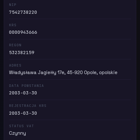
NIP
7542738220
KRS
0000943666
REGON
532382159
ADRES
Władysława Jagiełły 17e, 45-920 Opole, opolskie
DATA POWSTANIA
2003-03-30
REJESTRACJA KRS
2003-03-30
STATUS VAT
Czynny