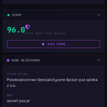
OCENY
96.0
Trust Score (165 opinii)
OCEŃ FIRMĘ
DANE REJESTROWE
PEŁNA NAZWA
Przedsiębiorstwo Specjalistyczne Sprzęt-poż spółka
z o.o.
WWW
sprzet-poz.pl