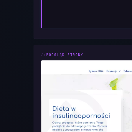
PODGLĄD STRONY