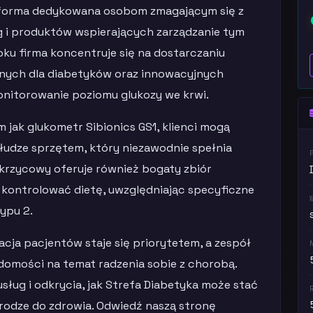
atforma dedykowana osobom zmagającym się z
ug i produktów wspierających zarządzanie tym
oku firma koncentruje się na dostarczaniu
jnych dla diabetyków oraz innowacyjnych
nitorowanie poziomu glukozy we krwi.
jak glukometr Sibionics GS1, klienci mogą
łudze sprzętem, który niezawodnie spełnia
krzycowy oferuje również bogaty zbiór
 kontrolować dietę, uwzględniając specyficzne
ypu 2.
acja pacjentów staje się priorytetem, a zespół
domości na temat radzenia sobie z chorobą.
sług i odkrycia, jak Strefa Diabetyka może stać
odze do zdrowia. Odwiedź naszą stronę