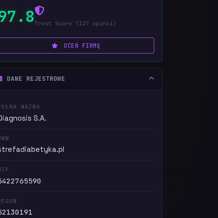
97.8
Trust Score (127 opinii)
OCEŃ FIRMĘ
DANE REJESTROWE
PEŁNA NAZWA
Diagnosis S.A.
WWW
strefadiabetyka.pl
NIP
5422765590
REGON
52130191