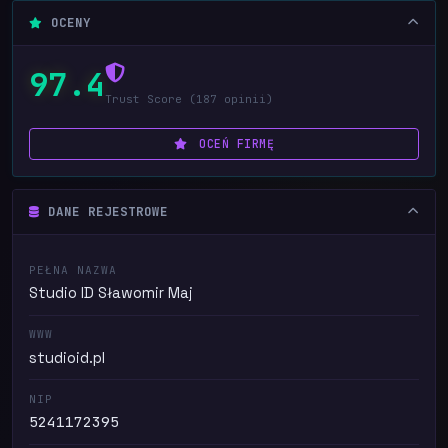
OCENY
97.4
Trust Score (187 opinii)
OCEŃ FIRMĘ
DANE REJESTROWE
PEŁNA NAZWA
Studio ID Sławomir Maj
WWW
studioid.pl
NIP
5241172395