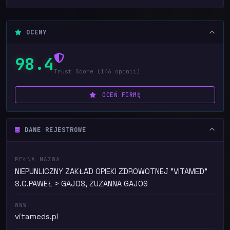
OCENY
98.4
Trust Score (146 opinii)
OCEŃ FIRMĘ
DANE REJESTROWE
PEŁNA NAZWA
NIEPUNLICZNY ZAKŁAD OPIEKI ZDROWOTNEJ "VITAMED"
S.C.PAWEŁ > GAJOS, ZUZANNA GAJOS
WWW
vitameds.pl