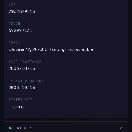
NIP
7962579515
REGON
672977131
ADRES
Główna 12, 26-600 Radom, mazowieckie
DATA POWSTANIA
2003-10-15
REJESTRACJA KRS
2003-10-15
STATUS VAT
Czynny
KATEGORIE