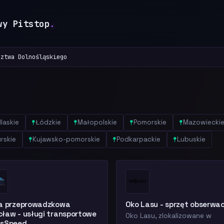
wy Pitstop
.
dztwa Dolnośląskiego
laskie
Łódzkie
Małopolskie
Pomorskie
Mazowiecki
rskie
Kujawsko-pomorskie
Podkarpackie
Lubuskie
ma przeprowadzkowa
Oko Lasu - sprzęt obserwa
ław - usługi transportowe
Oko Lasu, zlokalizowane w
nsSpeed