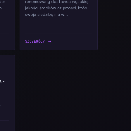
der
renomowany dostawca wysokiej
o
jakości środków czystości, który
swoją siedzibę ma w...
SZCZEGÓŁY
a -
a
k