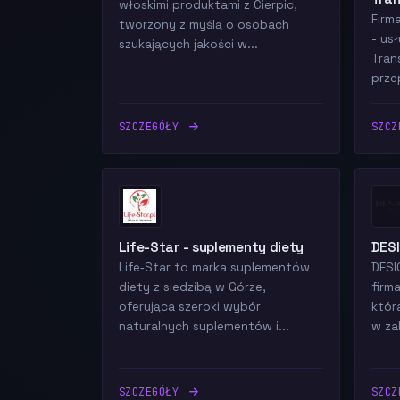
włoskimi produktami z Cierpic,
Firm
tworzony z myślą o osobach
- us
szukających jakości w...
Tran
prze
SZCZEGÓŁY
SZC
Life-Star - suplementy diety
DES
Life‑Star to marka suplementów
DESI
diety z siedzibą w Górze,
firm
oferująca szeroki wybór
któr
naturalnych suplementów i...
w zak
SZCZEGÓŁY
SZC