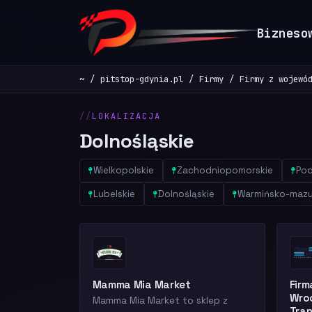
Bizneso
~
pitstop-gdynia.pl
Firmy
Firmy z wojewó
LOKALIZACJA
Dolnośląskie
Wielkopolskie
Zachodniopomorskie
Pod
Lubelskie
Dolnośląskie
Warmińsko-mazu
Mamma Mia Market
Fir
Wroc
Mamma Mia Market to sklep z
Tra