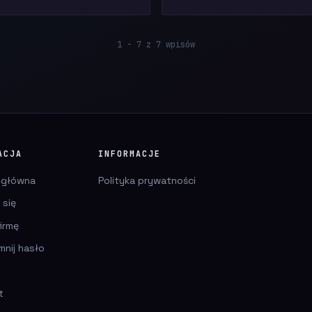
1 - 7 z 7 wpisów
ACJA
INFORMACJE
 główna
Polityka prywatności
 się
irmę
mnij hasło
t