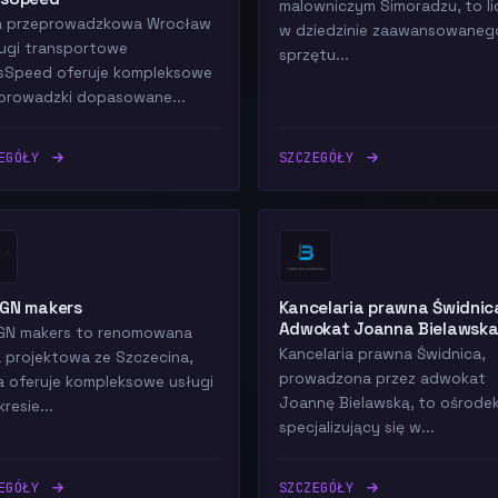
malowniczym Simoradzu, to li
a przeprowadzkowa Wrocław
w dziedzinie zaawansowaneg
ługi transportowe
sprzętu...
sSpeed oferuje kompleksowe
prowadzki dopasowane...
ZEGÓŁY
SZCZEGÓŁY
IGN makers
Kancelaria prawna Świdnic
Adwokat Joanna Bielawsk
GN makers to renomowana
Kancelaria prawna Świdnica,
a projektowa ze Szczecina,
prowadzona przez adwokat
a oferuje kompleksowe usługi
Joannę Bielawską, to ośrode
resie...
specjalizujący się w...
ZEGÓŁY
SZCZEGÓŁY