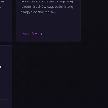
der
renomowany dostawca wysokiej
o
jakości środków czystości, który
swoją siedzibę ma w...
SZCZEGÓŁY
a -
a
k