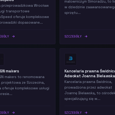
malowniczym Simoradzu, to li
a przeprowadzkowa Wrocław
w dziedzinie zaawansowaneg
ługi transportowe
sprzętu...
sSpeed oferuje kompleksowe
prowadzki dopasowane...
ZEGÓŁY
SZCZEGÓŁY
IGN makers
Kancelaria prawna Świdnic
Adwokat Joanna Bielawsk
GN makers to renomowana
Kancelaria prawna Świdnica,
a projektowa ze Szczecina,
prowadzona przez adwokat
a oferuje kompleksowe usługi
Joannę Bielawską, to ośrode
resie...
specjalizujący się w...
ZEGÓŁY
SZCZEGÓŁY