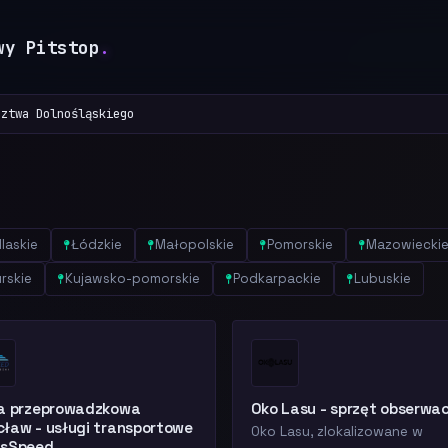
wy Pitstop
.
dztwa Dolnośląskiego
laskie
Łódzkie
Małopolskie
Pomorskie
Mazowiecki
rskie
Kujawsko-pomorskie
Podkarpackie
Lubuskie
ma przeprowadzkowa
Oko Lasu - sprzęt obserwa
ław - usługi transportowe
Oko Lasu, zlokalizowane w
nsSpeed