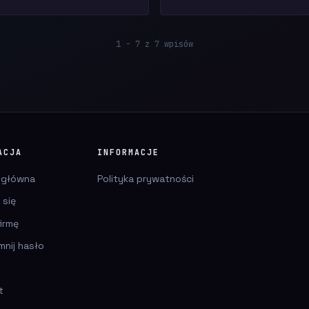
1 - 7 z 7 wpisów
ACJA
INFORMACJE
 główna
Polityka prywatności
 się
irmę
mnij hasło
t