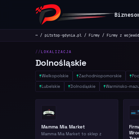
Bizneso
~
pitstop-gdynia.pl
Firmy
Firmy z wojewó
LOKALIZACJA
Dolnośląskie
Wielkopolskie
Zachodniopomorskie
Pod
Lubelskie
Dolnośląskie
Warmińsko-mazu
Mamma Mia Market
Fir
Wroc
Mamma Mia Market to sklep z
Tra