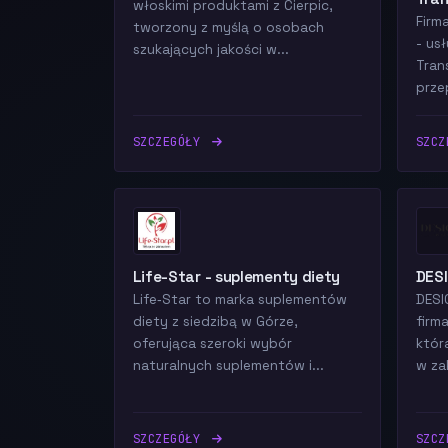
włoskimi produktami z Cierpic,
Firm
tworzony z myślą o osobach
- us
szukających jakości w...
Tran
prze
SZCZEGÓŁY
SZC
Life-Star - suplementy diety
DES
Life‑Star to marka suplementów
DESI
diety z siedzibą w Górze,
firm
oferująca szeroki wybór
któr
naturalnych suplementów i...
w zak
SZCZEGÓŁY
SZC