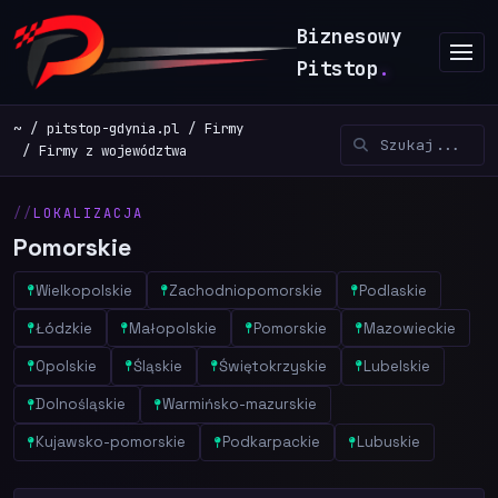
Biznesowy
Pitstop
.
~
pitstop-gdynia.pl
Firmy
Firmy z województwa
LOKALIZACJA
Pomorskie
Wielkopolskie
Zachodniopomorskie
Podlaskie
Łódzkie
Małopolskie
Pomorskie
Mazowieckie
Opolskie
Śląskie
Świętokrzyskie
Lubelskie
Dolnośląskie
Warmińsko-mazurskie
Kujawsko-pomorskie
Podkarpackie
Lubuskie