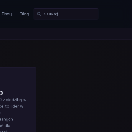
Firmy
Blog
ID
D z siedzibą w
e to lider w
e
esnych
ań dla