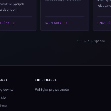
identyfi
 poszukujących
wizualnej
wdzonych...
ZEGÓŁY
SZCZEGÓŁY
SZCZEG
1 - 3 z 3 wpisów
ACJA
INFORMACJE
 główna
Polityka prywatności
 się
irmę