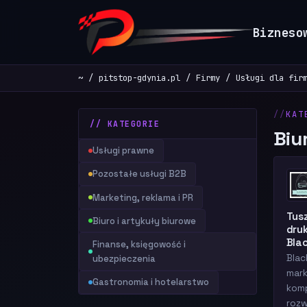
Bizneso
~
pitstop-gdynia.pl
Firmy
Usługi dla fir
KAT
// KATEGORIE
Biu
Usługi prawne
Pozostałe usługi B2B
Marketing, reklama i PR
Tusz
Biuro i artykuły biurowe
druk
Blac
Finanse, księgowość i
Blac
ubezpieczenia
mark
Gastronomia i hotelarstwo
kom
rozw