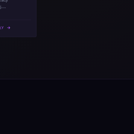
kacji
....
ÓŁY