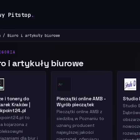
wy Pitstop
.
m
Biuro i artykuły biurowe
EGORIA
ro i artykuły biurowe
e i tonery do
Pieczątki online AMB -
Studio 
arek Kraków |
Wyrób pieczątek
Studio I
kpoint24.pl
Pieczątki online AMB z
Dąbrówc
kpoint24.pl to
siedzibą w Poznaniu to
obszarz
a kojarzona z
uznany producent
nowocz
pleksowymi
najwyższej jakości
rozwiąz
iązaniami dla biur i
pieczątek, oferujący...