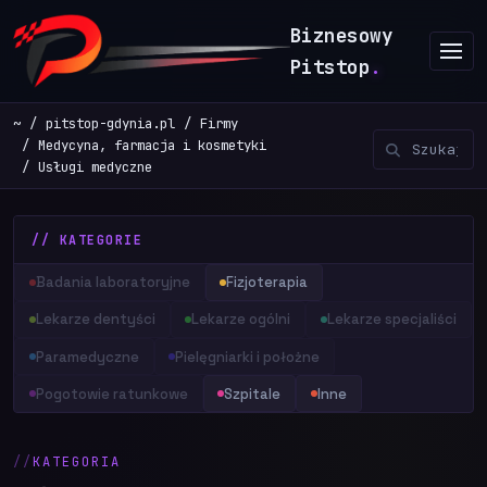
Biznesowy
Pitstop
.
~
pitstop-gdynia.pl
Firmy
Medycyna, farmacja i kosmetyki
Usługi medyczne
// KATEGORIE
Badania laboratoryjne
Fizjoterapia
Lekarze dentyści
Lekarze ogólni
Lekarze specjaliści
Paramedyczne
Pielęgniarki i położne
Pogotowie ratunkowe
Szpitale
Inne
KATEGORIA